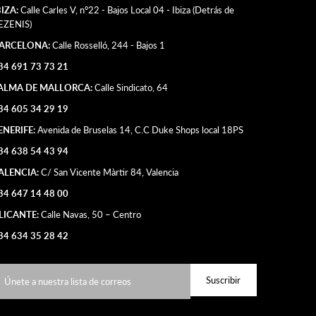
BIZA:
Calle Carles V, nº22 - Bajos Local 04 - Ibiza (Detrás de
EZENIS)
ARCELONA:
Calle Rosselló, 244 - Bajos 1
34 691 73 73 21
ALMA DE MALLORCA:
Calle Sindicato, 64
34 605 34 29 19
ENERIFE:
Avenida de Bruselas 14, C.C Duke Shops local 18PS
34 638 54 43 94
ALENCIA:
C/ San Vicente Màrtir 84, Valencia
34 647 14 48 00
LICANTE:
Calle Navas, 50 – Centro
34 634 35 28 42