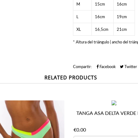
M
15cm
16cm
L
16cm
19cm
XL
16,5cm
21cm
* Altura del triángulo | ancho del trián
Compartir:
Facebook
Twitter
RELATED PRODUCTS
TANGA ASA DELTA VERDE
€0.00