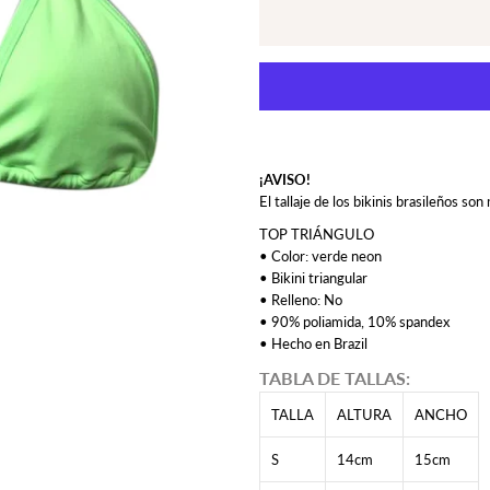
¡AVISO!
El tallaje de los bikinis brasileños s
TOP TRIÁNGULO
• Color: verde neon
• Bikini triangular
• Relleno: No
• 90% poliamida, 10% spandex
• Hecho en Brazil
TABLA DE TALLAS:
TALLA
ALTURA
ANCHO
S
14cm
15cm