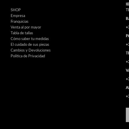
I
SHOP
T
Empresa
B
Franquicias
Venta al por mayor
+
Tabla de tallas
P
Cómo saber tu medidas
El cuidado de sus piezas
+
Cambios y Devoluciones
T
Política de Privacidad
+
V
+
A
+