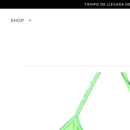
TIEMPO DE LLEGADA DE
SHOP
SHOP
Empresa
Franquicias
Venta al por mayor
Tabla de tallas
Cómo saber tu medidas
El cuidado de sus piezas
Cambios y Devoluciones
Política de Privacidad