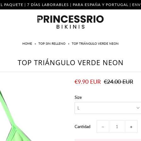
L PAQUETE | 7 DÍAS LABORABLES | PARA ESPAÑA Y PORTUGAL | E
HOME
»
TOP SIN RELLENO
»
TOP TRIÁNGULO VERDE NEON
TOP TRIÁNGULO VERDE NEON
€9.90 EUR
€24.00 EUR
Size
Cantidad
−
+