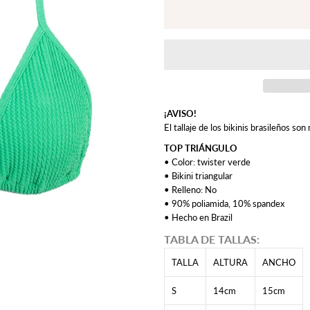
¡AVISO!
El tallaje de los bikinis brasileños s
TOP TRIÁNGULO
• Color: twister verde
• Bikini triangular
• Relleno: No
• 90% poliamida, 10% spandex
• Hecho en Brazil
TABLA DE TALLAS:
TALLA
ALTURA
ANCHO
S
14cm
15cm