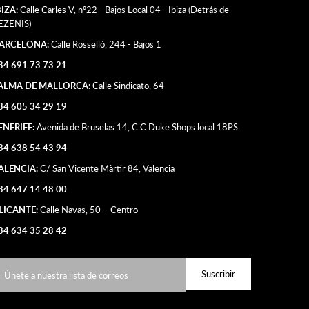
BIZA:
Calle Carles V, nº22 - Bajos Local 04 - Ibiza (Detrás de
EZENIS)
ARCELONA:
Calle Rosselló, 244 - Bajos 1
34 691 73 73 21
ALMA DE MALLORCA:
Calle Sindicato, 64
34 605 34 29 19
ENERIFE:
Avenida de Bruselas 14, C.C Duke Shops local 18PS
34 638 54 43 94
ALENCIA:
C/ San Vicente Màrtir 84, Valencia
34 647 14 48 00
LICANTE:
Calle Navas, 50 – Centro
34 634 35 28 42