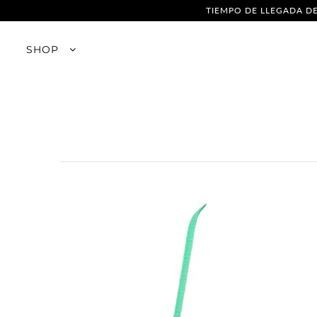
TIEMPO DE LLEGADA DE
SHOP
SHOP
Empresa
Franquicias
Venta al por mayor
Tabla de tallas
Cómo saber tu medidas
El cuidado de sus piezas
Cambios y Devoluciones
Política de Privacidad