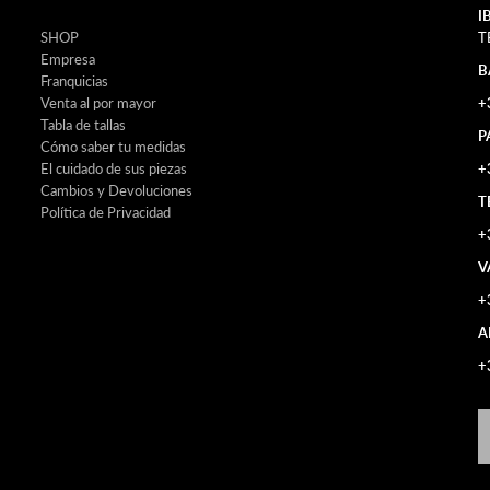
I
SHOP
T
Empresa
B
Franquicias
Venta al por mayor
+
Tabla de tallas
P
Cómo saber tu medidas
El cuidado de sus piezas
+
Cambios y Devoluciones
T
Política de Privacidad
+
V
+
A
+