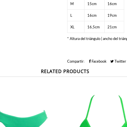
M
15cm
16cm
L
16cm
19cm
XL
16,5cm
21cm
* Altura del triángulo | ancho del trián
Compartir:
Facebook
Twitter
RELATED PRODUCTS