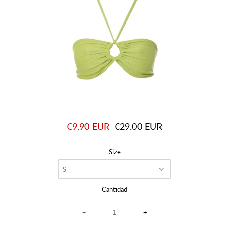
€9.90 EUR
€29.00 EUR
Size
Cantidad
−
+