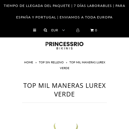
TIEMPO DE LLEGADA DEL PAQUETE | 7 DÍAS LABORABLES | PARA
ESPAÑA Y PORTUGAL | ENVIAMOS A TODA EUROPA
SHOP
0
Empresa
Franquicias
Venta al por mayor
HOME
»
TOP SIN RELLENO
»
TOP MIL MANERAS LUREX
VERDE
Tabla de tallas
Cómo saber tu medidas
TOP MIL MANERAS LUREX
VERDE
El cuidado de sus piezas
Cambios y Devoluciones
Política de Privacidad