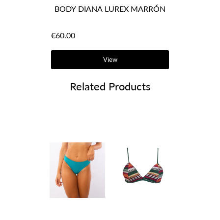
BODY DIANA LUREX MARRÓN
BO
€60.00
€60.00
View
Related Products