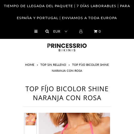
TIEMPO DE LLEGADA DEL PAQUETE | 7 DÍAS LABORABLES | PARA
ESPAÑA Y PORTUGAL | ENVIAMOS A TODA EUROPA
SHOP
0
Empresa
Franquicias
Venta al por mayor
HOME
»
TOP SIN RELLENO
»
TOP FÍJO BICOLOR SHINE
NARANJA CON ROSA
Tabla de tallas
Cómo saber tu medidas
TOP FÍJO BICOLOR SHINE
El cuidado de sus piezas
NARANJA CON ROSA
Cambios y Devoluciones
Política de Privacidad