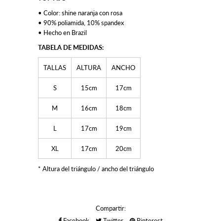
• Color: shine naranja con rosa
• 90% poliamida, 10% spandex
• Hecho en Brazil
TABELA DE MEDIDAS:
TALLAS
ALTURA
ANCHO
S
15cm
17cm
M
16cm
18cm
L
17cm
19cm
XL
17cm
20cm
* Altura del triángulo / ancho del triángulo
Compartir:
Facebook
Twitter
Pinterest