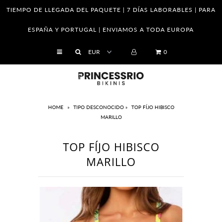
TIEMPO DE LLEGADA DEL PAQUETE | 7 DÍAS LABORABLES | PARA
ESPAÑA Y PORTUGAL | ENVIAMOS A TODA EUROPA
SHOP
0
Empresa
Franquicias
Venta al por mayor
HOME
»
TIPO DESCONOCIDO
»
TOP FÍJO HIBISCO
MARILLO
Tabla de tallas
Cómo saber tu medidas
TOP FÍJO HIBISCO
MARILLO
El cuidado de sus piezas
Cambios y Devoluciones
Política de Privacidad