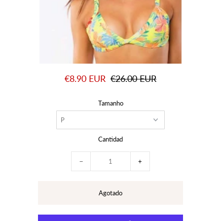
€8.90 EUR
€26.00 EUR
Tamanho
Cantidad
−
+