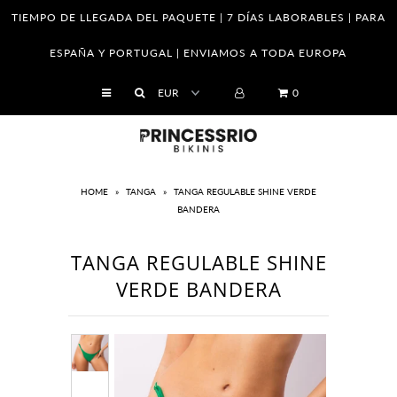
TIEMPO DE LLEGADA DEL PAQUETE | 7 DÍAS LABORABLES | PARA
ESPAÑA Y PORTUGAL | ENVIAMOS A TODA EUROPA
SHOP
0
Empresa
Franquicias
Venta al por mayor
HOME
»
TANGA
»
TANGA REGULABLE SHINE VERDE
BANDERA
Tabla de tallas
Cómo saber tu medidas
TANGA REGULABLE SHINE
El cuidado de sus piezas
VERDE BANDERA
Cambios y Devoluciones
Política de Privacidad