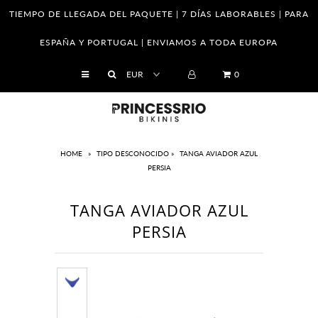
TIEMPO DE LLEGADA DEL PAQUETE | 7 DÍAS LABORABLES | PARA
ESPAÑA Y PORTUGAL | ENVIAMOS A TODA EUROPA
SHOP
0
Empresa
Franquicias
Venta al por mayor
HOME
»
TIPO DESCONOCIDO
»
TANGA AVIADOR AZUL
PERSIA
Tabla de tallas
Cómo saber tu medidas
TANGA AVIADOR AZUL
El cuidado de sus piezas
PERSIA
Cambios y Devoluciones
Política de Privacidad