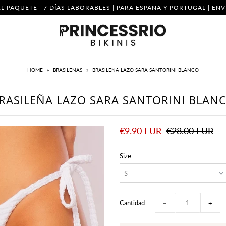
L PAQUETE | 7 DÍAS LABORABLES | PARA ESPAÑA Y PORTUGAL | E
HOME
»
BRASILEÑAS
»
BRASILEÑA LAZO SARA SANTORINI BLANCO
RASILEÑA LAZO SARA SANTORINI BLAN
€9.90 EUR
€28.00 EUR
Size
Cantidad
−
+