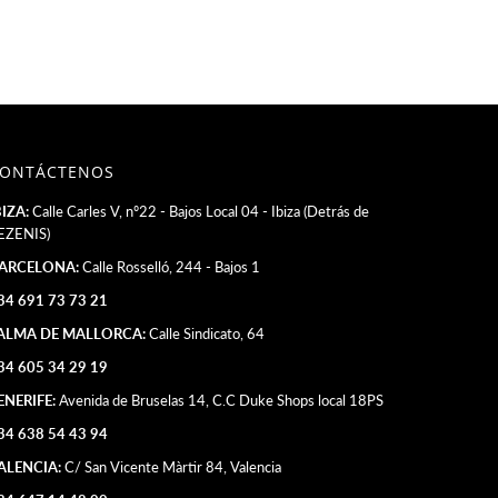
ONTÁCTENOS
BIZA:
Calle Carles V, nº22 - Bajos Local 04 - Ibiza (Detrás de
EZENIS)
ARCELONA:
Calle Rosselló, 244 - Bajos 1
34 691 73 73 21
ALMA DE MALLORCA:
Calle Sindicato, 64
34 605 34 29 19
ENERIFE:
Avenida de Bruselas 14, C.C Duke Shops local 18PS
34 638 54 43 94
ALENCIA:
C/ San Vicente Màrtir 84, Valencia