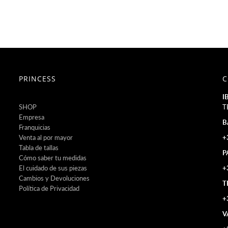
PRINCESS
C
I
SHOP
T
Empresa
B
Franquicias
Venta al por mayor
+
Tabla de tallas
P
Cómo saber tu medidas
El cuidado de sus piezas
+
Cambios y Devoluciones
T
Política de Privacidad
+
V