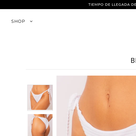
TIEMPO DE LLEGADA DE
SHOP
SHOP
Empresa
Franquicias
B
Venta al por mayor
Tabla de tallas
Cómo saber tu medidas
El cuidado de sus piezas
Cambios y Devoluciones
Política de Privacidad