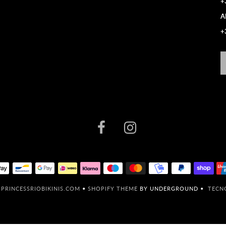
+
A
+
6
PRINCESSRIOBIKINIS.COM
•
SHOPIFY THEME
BY UNDERGROUND •
TECN