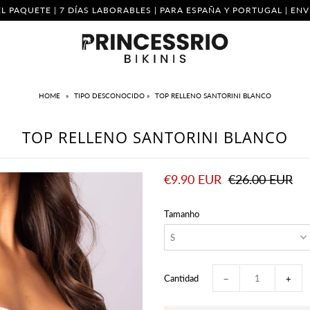
L PAQUETE | 7 DÍAS LABORABLES | PARA ESPAÑA Y PORTUGAL | E
HOME
»
TIPO DESCONOCIDO
»
TOP RELLENO SANTORINI BLANCO
TOP RELLENO SANTORINI BLANCO
€9.90 EUR
€26.00 EUR
Tamanho
Cantidad
−
+