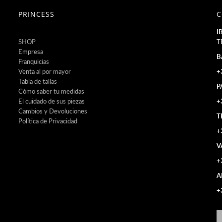
PRINCESS
C
I
SHOP
T
Empresa
B
Franquicias
Venta al por mayor
+
Tabla de tallas
P
Cómo saber tu medidas
El cuidado de sus piezas
+
Cambios y Devoluciones
T
Política de Privacidad
+
V
+
A
+