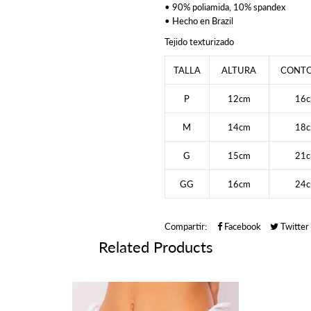
• 90% poliamida, 10% spandex
• Hecho en Brazil
Tejido texturizado
TALLA
ALTURA
CONT
P
12cm
16
M
14cm
18
G
15cm
21
GG
16cm
24
Compartir:
Facebook
Twitter
Related Products