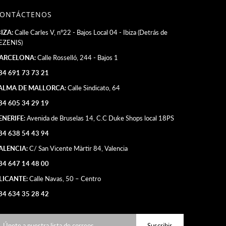
ONTÁCTENOS
BIZA:
Calle Carles V, nº22 - Bajos Local 04 - Ibiza (Detrás de
EZENIS)
ARCELONA:
Calle Rosselló, 244 - Bajos 1
34 691 73 73 21
ALMA DE MALLORCA:
Calle Sindicato, 64
34 605 34 29 19
ENERIFE:
Avenida de Bruselas 14, C.C Duke Shops local 18PS
34 638 54 43 94
ALENCIA:
C/ San Vicente Màrtir 84, Valencia
34 647 14 48 00
LICANTE:
Calle Navas, 50 – Centro
34 634 35 28 42