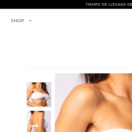
TIEMPO DE LLEGADA DE
SHOP
SHOP
Empresa
Franquicias
Venta al por mayor
Tabla de tallas
Cómo saber tu medidas
El cuidado de sus piezas
Cambios y Devoluciones
Política de Privacidad