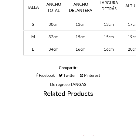
LARGURA
ANCHO
ANCHO
ALTU
TALLA
DETRÁS
TOTAL
DELANTERA
S
30cm
13cm
13cm
17c
M
32cm
15cm
15cm
19c
L
34cm
16cm
16cm
20c
Compartir:
Facebook
Twitter
Pinterest
De regreso
TANGAS
Related Products