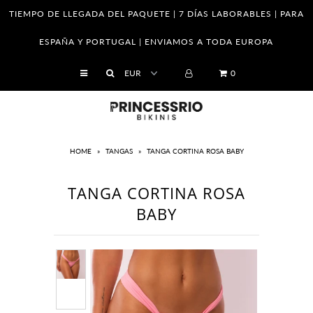
TIEMPO DE LLEGADA DEL PAQUETE | 7 DÍAS LABORABLES | PARA
ESPAÑA Y PORTUGAL | ENVIAMOS A TODA EUROPA
SHOP
0
Empresa
Franquicias
Venta al por mayor
HOME
»
TANGAS
»
TANGA CORTINA ROSA BABY
Tabla de tallas
TANGA CORTINA ROSA
Cómo saber tu medidas
BABY
El cuidado de sus piezas
Cambios y Devoluciones
Política de Privacidad