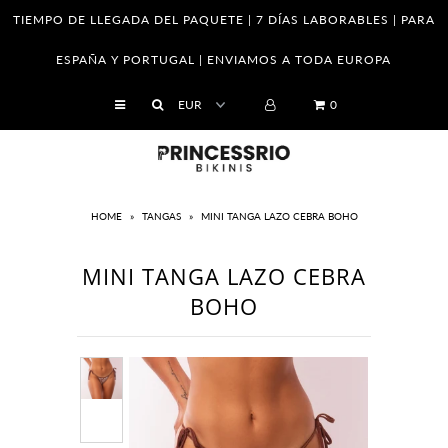
TIEMPO DE LLEGADA DEL PAQUETE | 7 DÍAS LABORABLES | PARA
ESPAÑA Y PORTUGAL | ENVIAMOS A TODA EUROPA
SHOP
0
Empresa
Franquicias
Venta al por mayor
HOME
»
TANGAS
»
MINI TANGA LAZO CEBRA BOHO
Tabla de tallas
MINI TANGA LAZO CEBRA
Cómo saber tu medidas
BOHO
El cuidado de sus piezas
Cambios y Devoluciones
Política de Privacidad